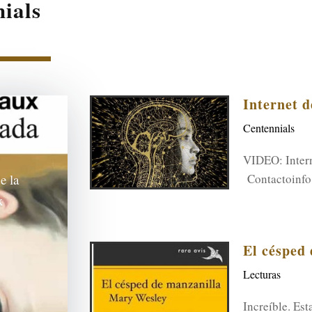
ials
Internet d
Centennials
VIDEO: Intern
Contactoinf
e la
x
El césped
Lecturas
Increíble. Es