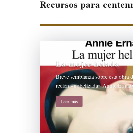
Recursos para centenn
La mujer helada
Breve semblanza sobre esta obra d
recién «nobelizada» Annie Ernau
Leer más