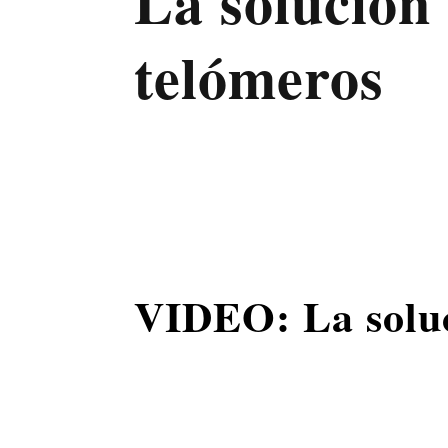
La solución 
telómeros
VIDEO: La soluc