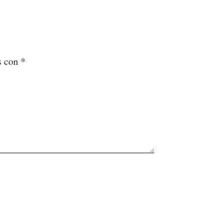
s con
*