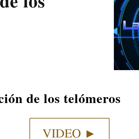
de los
ión de los telómeros
VIDEO ►